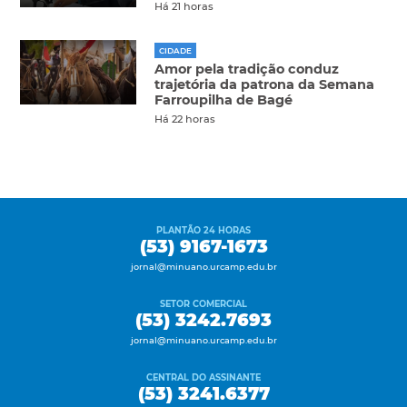
Há 21 horas
CIDADE
Amor pela tradição conduz
trajetória da patrona da Semana
Farroupilha de Bagé
Há 22 horas
PLANTÃO 24 HORAS
(53) 9167-1673
jornal@minuano.urcamp.edu.br
SETOR COMERCIAL
(53) 3242.7693
jornal@minuano.urcamp.edu.br
CENTRAL DO ASSINANTE
(53) 3241.6377