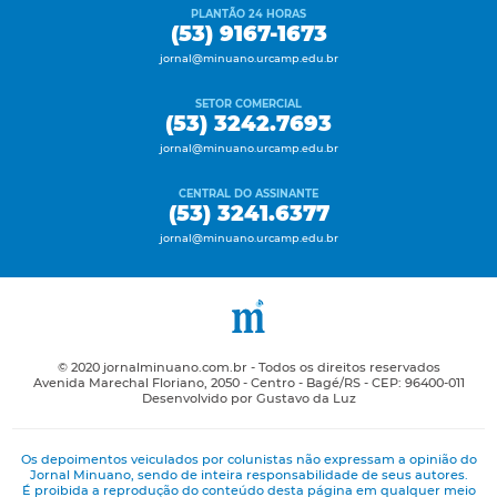
PLANTÃO 24 HORAS
(53) 9167-1673
jornal@minuano.urcamp.edu.br
SETOR COMERCIAL
(53) 3242.7693
jornal@minuano.urcamp.edu.br
CENTRAL DO ASSINANTE
(53) 3241.6377
jornal@minuano.urcamp.edu.br
© 2020 jornalminuano.com.br - Todos os direitos reservados
Avenida Marechal Floriano, 2050 - Centro - Bagé/RS - CEP: 96400-011
Desenvolvido por Gustavo da Luz
Os depoimentos veiculados por colunistas não expressam a opinião do
Jornal Minuano, sendo de inteira responsabilidade de seus autores.
É proibida a reprodução do conteúdo desta página em qualquer meio