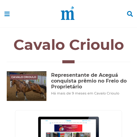
Cavalo Crioulo
Representante de Aceguá
CAVALO CRIOULO
conquista prêmio no Freio do
Proprietário
Há mais de 9 meses em Cavalo Crioulo