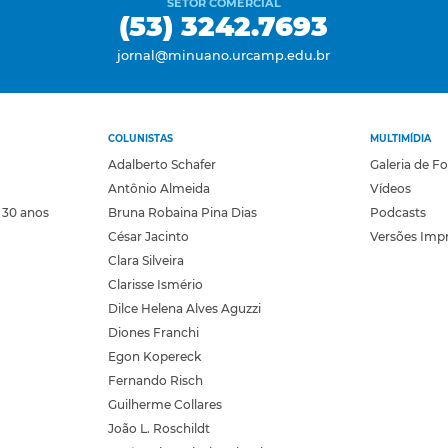
SETOR COMERCIAL
(53) 3242.7693
jornal@minuano.urcamp.edu.br
COLUNISTAS
MULTIMÍDIA
Adalberto Schafer
Galeria de F
Antônio Almeida
Vídeos
 30 anos
Bruna Robaina Pina Dias
Podcasts
César Jacinto
Versões Imp
Clara Silveira
Clarisse Ismério
Dilce Helena Alves Aguzzi
Diones Franchi
Egon Kopereck
Fernando Risch
Guilherme Collares
João L. Roschildt