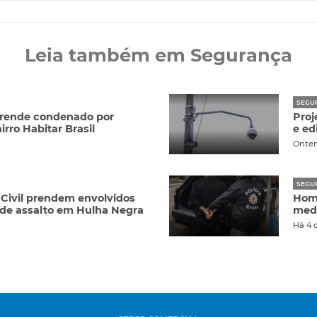
Leia também em Segurança
SEGU
 prende condenado por
Proj
irro Habitar Brasil
e ed
Onte
SEGU
 Civil prendem envolvidos
Hom
 de assalto em Hulha Negra
medi
Há 4 