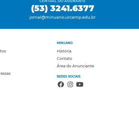
CENTRAL DO ASSINANTE
(53) 3241.6377
jornal@minuano.urcamp.edu.br
MINUANO
otos
História
Contato
Área do Anunciante
ressas
REDES SOCIAIS