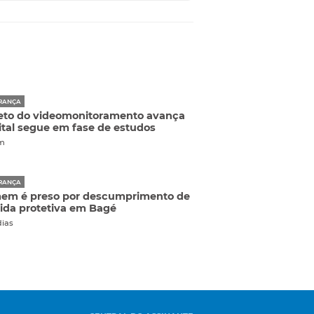
RANÇA
eto do videomonitoramento avança
ital segue em fase de estudos
m
RANÇA
em é preso por descumprimento de
da protetiva em Bagé
dias