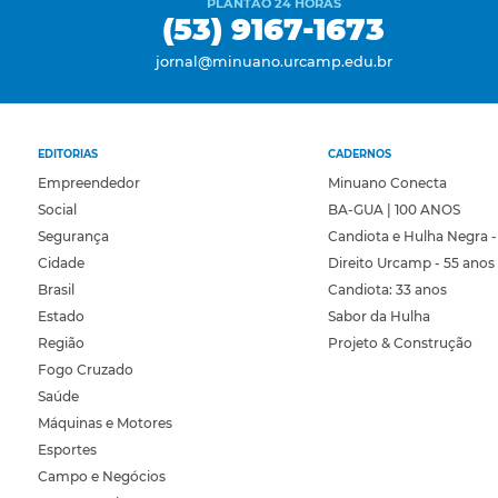
PLANTÃO 24 HORAS
(53) 9167-1673
jornal@minuano.urcamp.edu.br
EDITORIAS
CADERNOS
Empreendedor
Minuano Conecta
Social
BA-GUA | 100 ANOS
Segurança
Candiota e Hulha Negra -
Cidade
Direito Urcamp - 55 anos
Brasil
Candiota: 33 anos
Estado
Sabor da Hulha
Região
Projeto & Construção
Fogo Cruzado
Saúde
Máquinas e Motores
Esportes
Campo e Negócios