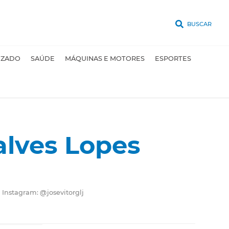
BUSCAR
UZADO
SAÚDE
MÁQUINAS E MOTORES
ESPORTES
alves Lopes
 Instagram: @josevitorglj