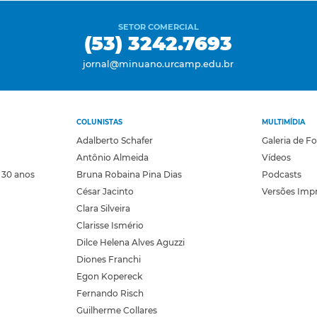
SETOR COMERCIAL
(53) 3242.7693
jornal@minuano.urcamp.edu.br
COLUNISTAS
MULTIMÍDIA
Adalberto Schafer
Galeria de F
Antônio Almeida
Vídeos
 30 anos
Bruna Robaina Pina Dias
Podcasts
César Jacinto
Versões Imp
Clara Silveira
Clarisse Ismério
Dilce Helena Alves Aguzzi
Diones Franchi
Egon Kopereck
Fernando Risch
Guilherme Collares