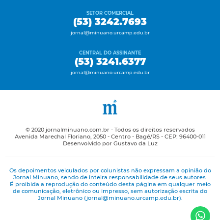
SETOR COMERCIAL
(53) 3242.7693
jornal@minuano.urcamp.edu.br
CENTRAL DO ASSINANTE
(53) 3241.6377
jornal@minuano.urcamp.edu.br
© 2020 jornalminuano.com.br - Todos os direitos reservados
Avenida Marechal Floriano, 2050 - Centro - Bagé/RS - CEP: 96400-011
Desenvolvido por Gustavo da Luz
Os depoimentos veiculados por colunistas não expressam a opinião do
Jornal Minuano, sendo de inteira responsabilidade de seus autores.
É proibida a reprodução do conteúdo desta página em qualquer meio
de comunicação, eletrônico ou impresso, sem autorização escrita do
Jornal Minuano (jornal@minuano.urcamp.edu.br).