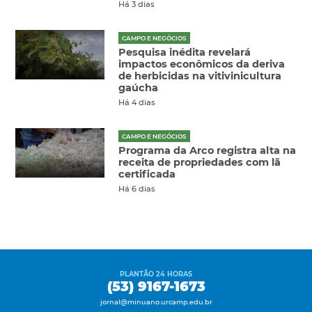
Há 3 dias
CAMPO E NEGÓCIOS
Pesquisa inédita revelará
impactos econômicos da deriva
de herbicidas na vitivinicultura
gaúcha
Há 4 dias
CAMPO E NEGÓCIOS
Programa da Arco registra alta na
receita de propriedades com lã
certificada
Há 6 dias
PLANTÃO 24 HORAS
(53) 9167-1673
jornal@minuano.urcamp.edu.br