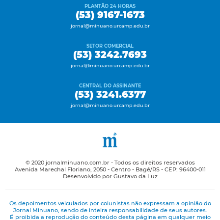
PLANTÃO 24 HORAS
(53) 9167-1673
jornal@minuano.urcamp.edu.br
SETOR COMERCIAL
(53) 3242.7693
jornal@minuano.urcamp.edu.br
CENTRAL DO ASSINANTE
(53) 3241.6377
jornal@minuano.urcamp.edu.br
© 2020 jornalminuano.com.br - Todos os direitos reservados
Avenida Marechal Floriano, 2050 - Centro - Bagé/RS - CEP: 96400-011
Desenvolvido por Gustavo da Luz
Os depoimentos veiculados por colunistas não expressam a opinião do
Jornal Minuano, sendo de inteira responsabilidade de seus autores.
É proibida a reprodução do conteúdo desta página em qualquer meio