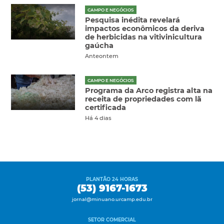
CAMPO E NEGÓCIOS
Pesquisa inédita revelará
impactos econômicos da deriva
de herbicidas na vitivinicultura
gaúcha
Anteontem
CAMPO E NEGÓCIOS
Programa da Arco registra alta na
receita de propriedades com lã
certificada
Há 4 dias
PLANTÃO 24 HORAS
(53) 9167-1673
jornal@minuano.urcamp.edu.br
SETOR COMERCIAL