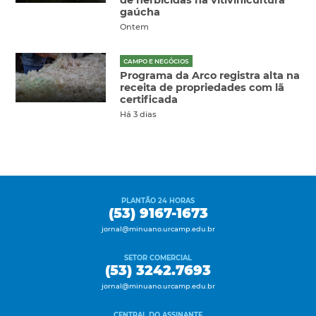
gaúcha
Ontem
CAMPO E NEGÓCIOS
Programa da Arco registra alta na
receita de propriedades com lã
certificada
Há 3 dias
PLANTÃO 24 HORAS
(53) 9167-1673
jornal@minuano.urcamp.edu.br
SETOR COMERCIAL
(53) 3242.7693
jornal@minuano.urcamp.edu.br
CENTRAL DO ASSINANTE