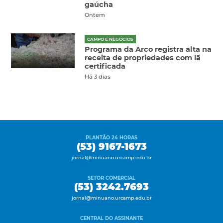
gaúcha
Ontem
CAMPO E NEGÓCIOS
Programa da Arco registra alta na
receita de propriedades com lã
certificada
Há 3 dias
PLANTÃO 24 HORAS
(53) 9167-1673
jornal@minuano.urcamp.edu.br
SETOR COMERCIAL
(53) 3242.7693
jornal@minuano.urcamp.edu.br
CENTRAL DO ASSINANTE