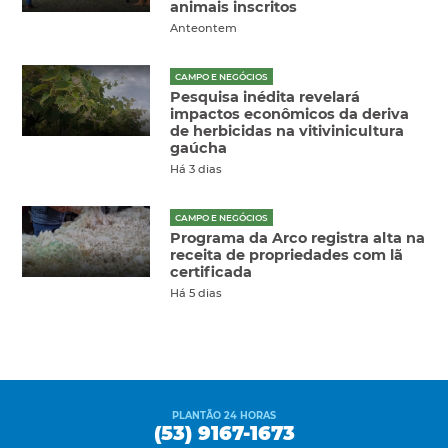
animais inscritos
Anteontem
CAMPO E NEGÓCIOS
Pesquisa inédita revelará
impactos econômicos da deriva
de herbicidas na vitivinicultura
gaúcha
Há 3 dias
CAMPO E NEGÓCIOS
Programa da Arco registra alta na
receita de propriedades com lã
certificada
Há 5 dias
PLANTÃO 24 HORAS
(53) 9167-1673