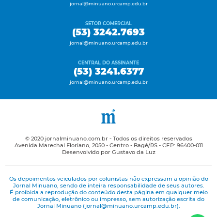
jornal@minuano.urcamp.edu.br
SETOR COMERCIAL
(53) 3242.7693
jornal@minuano.urcamp.edu.br
CENTRAL DO ASSINANTE
(53) 3241.6377
jornal@minuano.urcamp.edu.br
© 2020 jornalminuano.com.br - Todos os direitos reservados
Avenida Marechal Floriano, 2050 - Centro - Bagé/RS - CEP: 96400-011
Desenvolvido por Gustavo da Luz
Os depoimentos veiculados por colunistas não expressam a opinião do
Jornal Minuano, sendo de inteira responsabilidade de seus autores.
É proibida a reprodução do conteúdo desta página em qualquer meio
de comunicação, eletrônico ou impresso, sem autorização escrita do
Jornal Minuano (jornal@minuano.urcamp.edu.br).