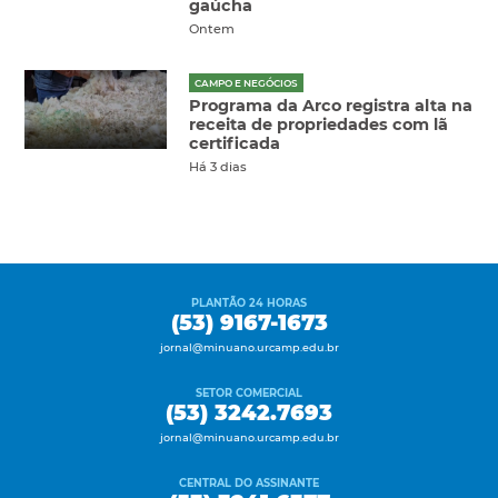
gaúcha
Ontem
CAMPO E NEGÓCIOS
Programa da Arco registra alta na
receita de propriedades com lã
certificada
Há 3 dias
PLANTÃO 24 HORAS
(53) 9167-1673
jornal@minuano.urcamp.edu.br
SETOR COMERCIAL
(53) 3242.7693
jornal@minuano.urcamp.edu.br
CENTRAL DO ASSINANTE