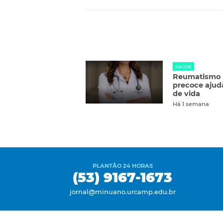
SAÚDE
Reumatismo n
precoce ajud
de vida
Há 1 semana
PLANTÃO 24 HORAS
(53) 9167-1673
jornal@minuano.urcamp.edu.br