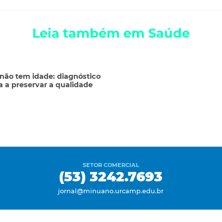
Leia também em Saúde
ão tem idade: diagnóstico
a a preservar a qualidade
SETOR COMERCIAL
(53) 3242.7693
jornal@minuano.urcamp.edu.br