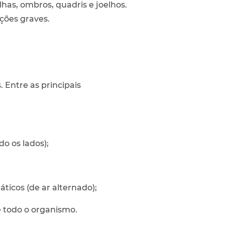
has, ombros, quadris e joelhos.
ações graves.
 Entre as principais
o os lados);
ticos (de ar alternado);
e todo o organismo.