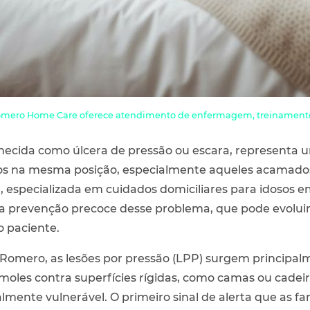
mero Home Care oferece atendimento de enfermagem, treinamento
ecida como úlcera de pressão ou escara, representa um
os na mesma posição, especialmente aqueles acamados
pecializada em cuidados domiciliares para idosos em 
da prevenção precoce desse problema, que pode evolu
o paciente.
Romero, as lesões por pressão (LPP) surgem principa
moles contra superfícies rígidas, como camas ou cadeir
ialmente vulnerável. O primeiro sinal de alerta que as f