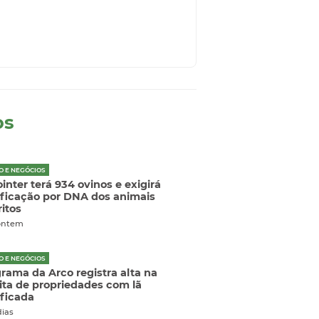
os
O E NEGÓCIOS
inter terá 934 ovinos e exigirá
ificação por DNA dos animais
ritos
ontem
O E NEGÓCIOS
rama da Arco registra alta na
ita de propriedades com lã
ificada
dias