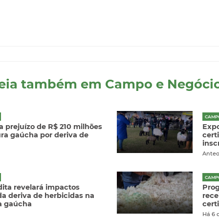
eia também em Campo e Negóci
CAMP
 prejuízo de R$ 210 milhões
Expo
tura gaúcha por deriva de
cert
insc
Ante
CAMP
ita revelará impactos
Prog
a deriva de herbicidas na
rece
ra gaúcha
cert
Há 6 