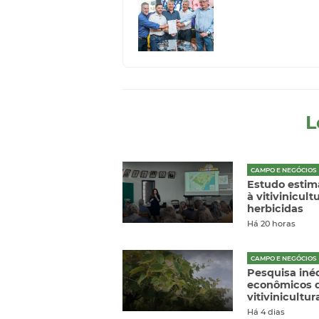
L
CAMPO E NEGÓCIOS
Estudo estima
à vitivinicul
herbicidas
Há 20 horas
CAMPO E NEGÓCIOS
Pesquisa inéd
econômicos d
vitivinicultu
Há 4 dias