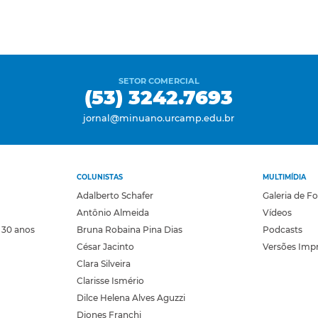
SETOR COMERCIAL
(53) 3242.7693
jornal@minuano.urcamp.edu.br
COLUNISTAS
MULTIMÍDIA
Adalberto Schafer
Galeria de F
Antônio Almeida
Vídeos
 30 anos
Bruna Robaina Pina Dias
Podcasts
César Jacinto
Versões Imp
Clara Silveira
Clarisse Ismério
Dilce Helena Alves Aguzzi
Diones Franchi