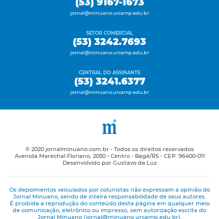
(53) 9167-1673
jornal@minuano.urcamp.edu.br
SETOR COMERCIAL
(53) 3242.7693
jornal@minuano.urcamp.edu.br
CENTRAL DO ASSINANTE
(53) 3241.6377
jornal@minuano.urcamp.edu.br
© 2020 jornalminuano.com.br - Todos os direitos reservados
Avenida Marechal Floriano, 2050 - Centro - Bagé/RS - CEP: 96400-011
Desenvolvido por Gustavo da Luz
Os depoimentos veiculados por colunistas não expressam a opinião do
Jornal Minuano, sendo de inteira responsabilidade de seus autores.
É proibida a reprodução do conteúdo desta página em qualquer meio
de comunicação, eletrônico ou impresso, sem autorização escrita do
Jornal Minuano (jornal@minuano.urcamp.edu.br).