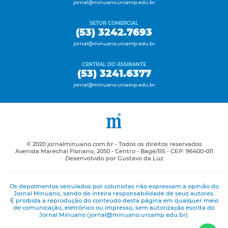
jornal@minuano.urcamp.edu.br
SETOR COMERCIAL
(53) 3242.7693
jornal@minuano.urcamp.edu.br
CENTRAL DO ASSINANTE
(53) 3241.6377
jornal@minuano.urcamp.edu.br
© 2020 jornalminuano.com.br - Todos os direitos reservados
Avenida Marechal Floriano, 2050 - Centro - Bagé/RS - CEP: 96400-011
Desenvolvido por Gustavo da Luz
Os depoimentos veiculados por colunistas não expressam a opinião do
Jornal Minuano, sendo de inteira responsabilidade de seus autores.
É proibida a reprodução do conteúdo desta página em qualquer meio
de comunicação, eletrônico ou impresso, sem autorização escrita do
Jornal Minuano (jornal@minuano.urcamp.edu.br).