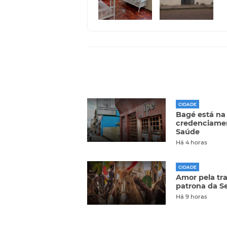
CIDADE
Bagé está na
credenciamen
Saúde
Há 4 horas
CIDADE
Amor pela tra
patrona da S
Há 9 horas