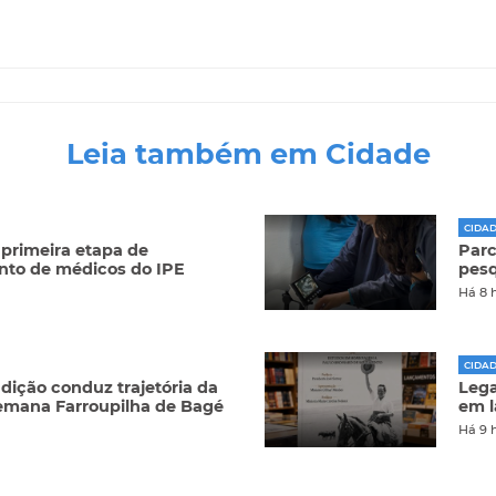
Leia também em Cidade
CIDA
 primeira etapa de
Parc
to de médicos do IPE
pesq
Há 8 
CIDA
dição conduz trajetória da
Lega
emana Farroupilha de Bagé
em l
Há 9 