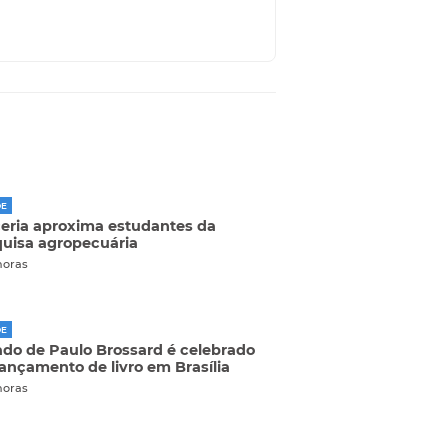
DE
eria aproxima estudantes da
uisa agropecuária
horas
DE
do de Paulo Brossard é celebrado
ançamento de livro em Brasília
horas