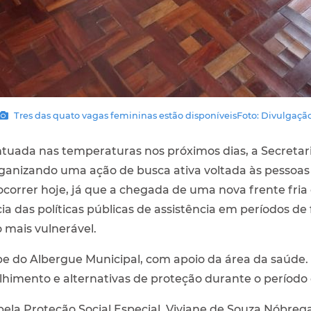
Tres das quato vagas femininas estão disponíveisFoto: Divulgaçã
tuada nas temperaturas nos próximos dias, a Secretaria
 organizando uma ação de busca ativa voltada às pessoa
ocorrer hoje, já que a chegada de uma nova frente fria d
a das políticas públicas de assistência em períodos de 
 mais vulnerável.
quipe do Albergue Municipal, com apoio da área da saúde
lhimento e alternativas de proteção durante o período
ela Proteção Social Especial, Viviane de Souza Nóbreg