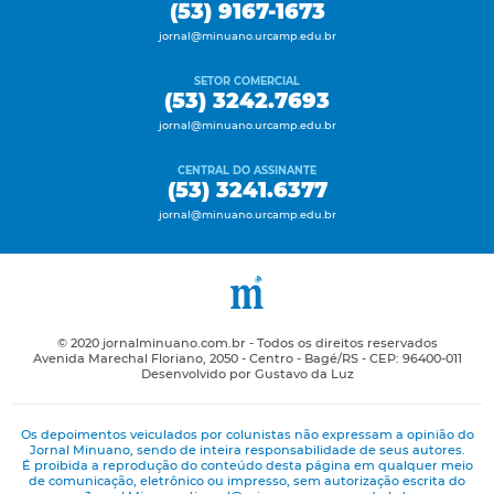
(53) 9167-1673
jornal@minuano.urcamp.edu.br
SETOR COMERCIAL
(53) 3242.7693
jornal@minuano.urcamp.edu.br
CENTRAL DO ASSINANTE
(53) 3241.6377
jornal@minuano.urcamp.edu.br
© 2020 jornalminuano.com.br - Todos os direitos reservados
Avenida Marechal Floriano, 2050 - Centro - Bagé/RS - CEP: 96400-011
Desenvolvido por Gustavo da Luz
Os depoimentos veiculados por colunistas não expressam a opinião do
Jornal Minuano, sendo de inteira responsabilidade de seus autores.
É proibida a reprodução do conteúdo desta página em qualquer meio
de comunicação, eletrônico ou impresso, sem autorização escrita do