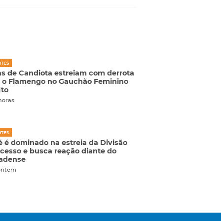
RTES
s de Candiota estreiam com derrota
 o Flamengo no Gauchão Feminino
to
 horas
RTES
 é dominado na estreia da Divisão
cesso e busca reação diante do
eadense
ontem