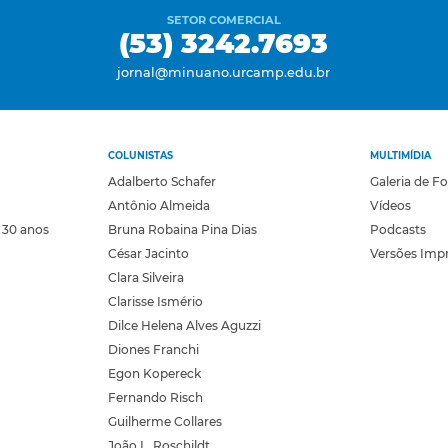
SETOR COMERCIAL
(53) 3242.7693
jornal@minuano.urcamp.edu.br
COLUNISTAS
MULTIMÍDIA
Adalberto Schafer
Galeria de F
Antônio Almeida
Vídeos
 30 anos
Bruna Robaina Pina Dias
Podcasts
César Jacinto
Versões Imp
Clara Silveira
Clarisse Ismério
Dilce Helena Alves Aguzzi
Diones Franchi
Egon Kopereck
Fernando Risch
Guilherme Collares
João L. Roschildt