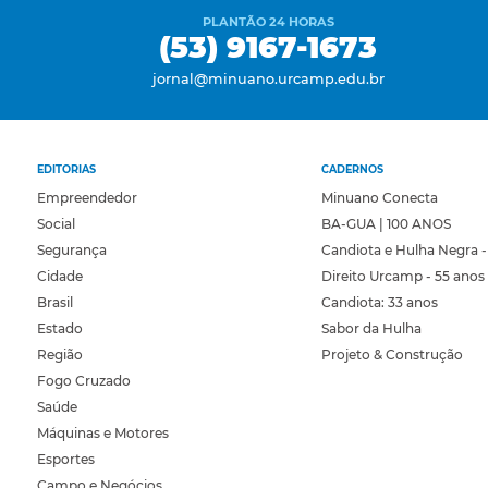
PLANTÃO 24 HORAS
(53) 9167-1673
jornal@minuano.urcamp.edu.br
EDITORIAS
CADERNOS
Empreendedor
Minuano Conecta
Social
BA-GUA | 100 ANOS
Segurança
Candiota e Hulha Negra -
Cidade
Direito Urcamp - 55 anos
Brasil
Candiota: 33 anos
Estado
Sabor da Hulha
Região
Projeto & Construção
Fogo Cruzado
Saúde
Máquinas e Motores
Esportes
Campo e Negócios