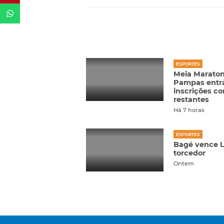
ESPORTES
Meia Maraton
Pampas entra 
inscrições c
restantes
Há 7 horas
ESPORTES
Bagé vence L
torcedor
Ontem