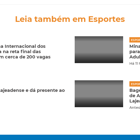
Leia também em Esportes
ESPO
a Internacional dos
Mina
na reta final das
para
om cerca de 200 vagas
Adul
Há 11
ESPO
ajeadense e dá presente ao
Bagé
de A
Laj
Ante