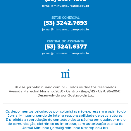
jornal@minuano.urcamp.edu.br
SETOR COMERCIAL
(53) 3242.7693
jornal@minuano.urcamp.edu.br
CENTRAL DO ASSINANTE
(53) 3241.6377
jornal@minuano.urcamp.edu.br
© 2020 jornalminuano.com.br - Todos os direitos reservados
Avenida Marechal Floriano, 2050 - Centro - Bagé/RS - CEP: 96400-011
Desenvolvido por Gustavo da Luz
Os depoimentos veiculados por colunistas não expressam a opinião do
Jornal Minuano, sendo de inteira responsabilidade de seus autores.
É proibida a reprodução do conteúdo desta página em qualquer meio
de comunicação, eletrônico ou impresso, sem autorização escrita do
Jornal Minuano (jornal@minuano.urcamp.edu.br).