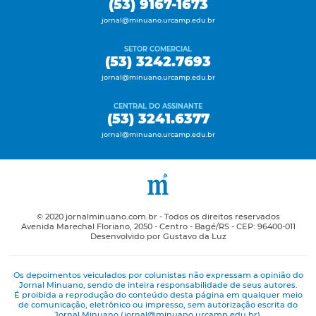
(53) 9167-1673
jornal@minuano.urcamp.edu.br
SETOR COMERCIAL
(53) 3242.7693
jornal@minuano.urcamp.edu.br
CENTRAL DO ASSINANTE
(53) 3241.6377
jornal@minuano.urcamp.edu.br
© 2020 jornalminuano.com.br - Todos os direitos reservados
Avenida Marechal Floriano, 2050 - Centro - Bagé/RS - CEP: 96400-011
Desenvolvido por Gustavo da Luz
Os depoimentos veiculados por colunistas não expressam a opinião do
Jornal Minuano, sendo de inteira responsabilidade de seus autores.
É proibida a reprodução do conteúdo desta página em qualquer meio
de comunicação, eletrônico ou impresso, sem autorização escrita do
Jornal Minuano (jornal@minuano.urcamp.edu.br).