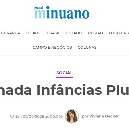
EGURANÇA
CIDADE
BRASIL
ESTADO
REGIÃO
FOGO CR
CAMPO E NEGÓCIOS
COLUNAS
SOCIAL
nada Infâncias Plu
por
Viviane Becker
Em 02/06/2026 às 00:06h