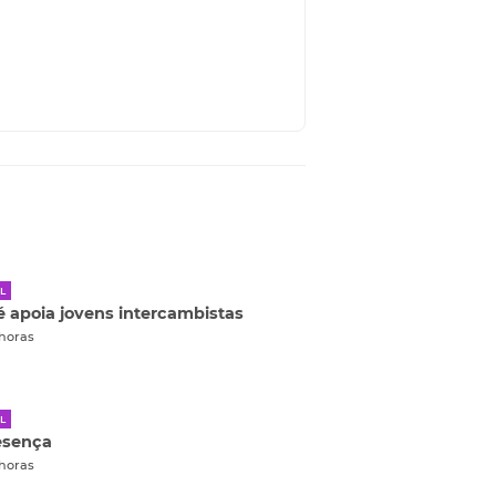
L
 apoia jovens intercambistas
 horas
L
esença
 horas