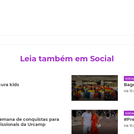
Leia também em Social
SOCIA
ura kids
Bagé
Há 15
SOCIA
semana de conquistas para
#Pr
fissionais da Urcamp
Há 15