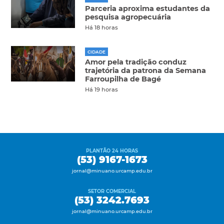
Parceria aproxima estudantes da
pesquisa agropecuária
Há 18 horas
CIDADE
Amor pela tradição conduz
trajetória da patrona da Semana
Farroupilha de Bagé
Há 19 horas
PLANTÃO 24 HORAS
(53) 9167-1673
jornal@minuano.urcamp.edu.br
SETOR COMERCIAL
(53) 3242.7693
jornal@minuano.urcamp.edu.br