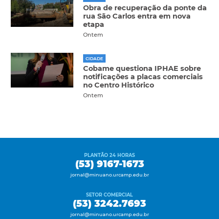
Obra de recuperação da ponte da
rua São Carlos entra em nova
etapa
Ontem
CIDADE
Cobame questiona IPHAE sobre
notificações a placas comerciais
no Centro Histórico
Ontem
PLANTÃO 24 HORAS
(53) 9167-1673
jornal@minuano.urcamp.edu.br
SETOR COMERCIAL
(53) 3242.7693
jornal@minuano.urcamp.edu.br