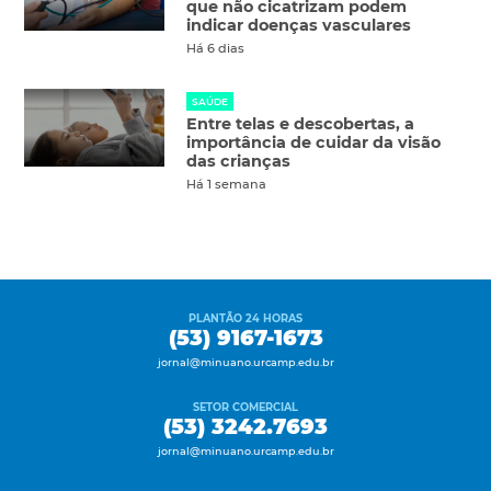
que não cicatrizam podem
indicar doenças vasculares
Há 6 dias
SAÚDE
Entre telas e descobertas, a
importância de cuidar da visão
das crianças
Há 1 semana
PLANTÃO 24 HORAS
(53) 9167-1673
jornal@minuano.urcamp.edu.br
SETOR COMERCIAL
(53) 3242.7693
jornal@minuano.urcamp.edu.br