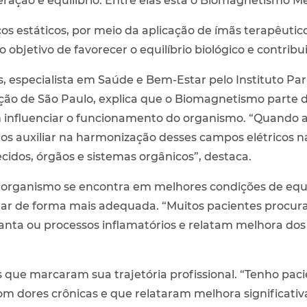
ração e equilíbrio. Entre elas está o Biomagnetismo Me
cos estáticos, por meio da aplicação de ímãs terapêuti
 objetivo de favorecer o equilíbrio biológico e contribu
, especialista em Saúde e Bem-Estar pelo Instituto Pa
o de São Paulo, explica que o Biomagnetismo parte do
m influenciar o funcionamento do organismo. “Quando 
 auxiliar na harmonização desses campos elétricos na
ecidos, órgãos e sistemas orgânicos”, destaca.
 organismo se encontra em melhores condições de equi
nar de forma mais adequada. “Muitos pacientes procu
anta ou processos inflamatórios e relatam melhora dos
que marcaram sua trajetória profissional. “Tenho pa
om dores crônicas e que relataram melhora significat