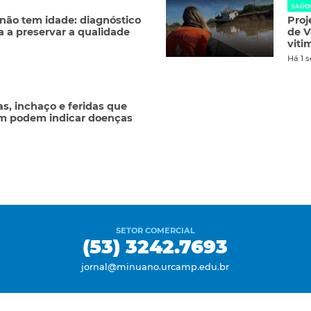
SAÚD
ão tem idade: diagnóstico
Proj
a a preservar a qualidade
de V
viti
Há 1 
s, inchaço e feridas que
am podem indicar doenças
SETOR COMERCIAL
(53) 3242.7693
jornal@minuano.urcamp.edu.br