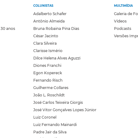
COLUNISTAS
MULTIMÍDIA
Adalberto Schafer
Galeria de F
Antônio Almeida
Vídeos
 30 anos
Bruna Robaina Pina Dias
Podcasts
César Jacinto
Versões Imp
Clara Silveira
Clarisse Ismério
Dilce Helena Alves Aguzzi
Diones Franchi
Egon Kopereck
Fernando Risch
Guilherme Collares
João L. Roschildt
José Carlos Teixeira Giorgis
José Vitor Gonçalves Lopes Júnior
Luiz Coronel
Luiz Fernando Mainardi
Padre Jair da Silva