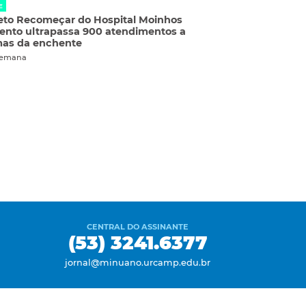
E
eto Recomeçar do Hospital Moinhos
ento ultrapassa 900 atendimentos a
mas da enchente
semana
CENTRAL DO ASSINANTE
(53) 3241.6377
jornal@minuano.urcamp.edu.br