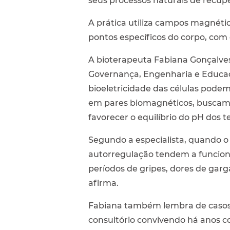
seus processos naturais de recupe
A prática utiliza campos magnéti
pontos específicos do corpo, com o
A bioterapeuta Fabiana Gonçalves
Governança, Engenharia e Educaçã
bioeletricidade das células pode
em pares biomagnéticos, buscamos
favorecer o equilíbrio do pH dos t
Segundo a especialista, quando o
autorregulação tendem a funcio
períodos de gripes, dores de garg
afirma.
Fabiana também lembra de casos 
consultório convivendo há anos c