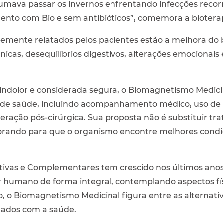
va passar os invernos enfrentando infecções recorr
nto com Bio e sem antibióticos”, comemora a biotera
emente relatados pelos pacientes estão a melhora do b
nicas, desequilíbrios digestivos, alterações emocionais 
 indolor e considerada segura, o Biomagnetismo Medici
de saúde, incluindo acompanhamento médico, uso de m
peração pós-cirúrgica. Sua proposta não é substituir t
borando para que o organismo encontre melhores condi
rativas e Complementares tem crescido nos últimos ano
 humano de forma integral, contemplando aspectos fís
 o Biomagnetismo Medicinal figura entre as alternati
ados com a saúde.