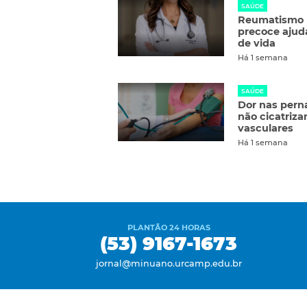
SAÚDE
Reumatismo n
precoce ajud
de vida
Há 1 semana
SAÚDE
Dor nas perna
não cicatriz
vasculares
Há 1 semana
PLANTÃO 24 HORAS
(53) 9167-1673
jornal@minuano.urcamp.edu.br