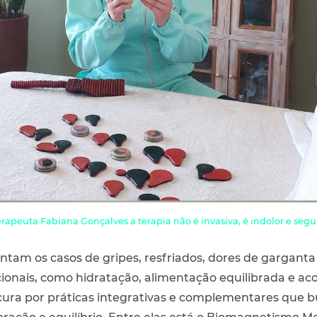
apeuta Fabiana Gonçalves a terapia não é invasiva, é indolor e segu
am os casos de gripes, resfriados, dores de garganta 
icionais, como hidratação, alimentação equilibrada 
cura por práticas integrativas e complementares que 