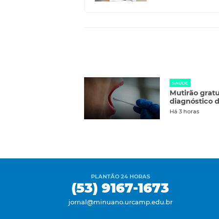
SAÚDE
Mutirão gratu
diagnóstico 
Há 3 horas
PLANTÃO 24 HORAS
(53) 9167-1673
jornal@minuano.urcamp.edu.br