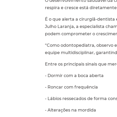
O desenvolvimento saudável da cr
respira e cresce está diretamente 
É o que alerta a cirurgiã-dentis
Julho Laranja, a especialista cha
podem comprometer o crescimento 
“Como odontopediatra, observo es
equipe multidisciplinar, garanti
Entre os principais sinais que m
- Dormir com a boca aberta
- Roncar com frequência
- Lábios ressecados de forma con
- Alterações na mordida