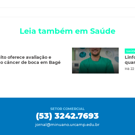
Leia também em Saúde
SAÚD
ito oferece avaliação e
Linf
do câncer de boca em Bagé
qua
Há 22
SETOR COMERCIAL
(53) 3242.7693
jornal@minuano.urcamp.edu.br