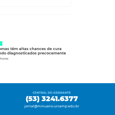
E
omas têm altas chances de cura
ndo diagnosticados precocemente
 horas
CENTRAL DO ASSINANTE
(53) 3241.6377
jornal@minuano.urcamp.edu.br