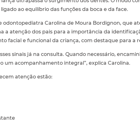
iança ultrapassa o surgimento dos dentes. O modo com
ligado ao equilíbrio das funções da boca e da face.
ta e odontopediatra Carolina de Moura Bordignon, que 
ma a atenção dos pais para a importância da identifica
facial e funcional da criança, com destaque para a r
ses sinais já na consulta. Quando necessário, encam
ndo um acompanhamento integral”, explica Carolina.
erecem atenção estão:
stante