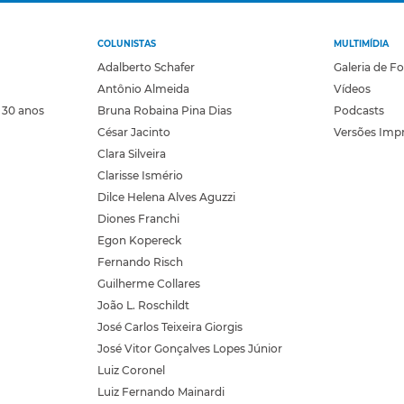
COLUNISTAS
MULTIMÍDIA
Adalberto Schafer
Galeria de F
Antônio Almeida
Vídeos
 30 anos
Bruna Robaina Pina Dias
Podcasts
César Jacinto
Versões Imp
Clara Silveira
Clarisse Ismério
Dilce Helena Alves Aguzzi
Diones Franchi
Egon Kopereck
Fernando Risch
Guilherme Collares
João L. Roschildt
José Carlos Teixeira Giorgis
José Vitor Gonçalves Lopes Júnior
Luiz Coronel
Luiz Fernando Mainardi