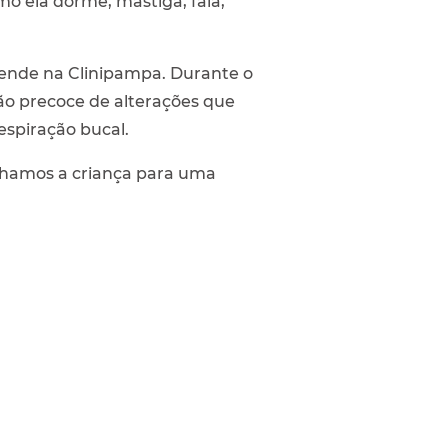
o ela dorme, mastiga, fala,
atende na Clinipampa. Durante o
ção precoce de alterações que
espiração bucal.
inhamos a criança para uma