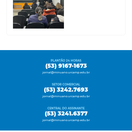
PLANTÃO 24 HORAS
(53) 9167-1673
jornal@minuano.urcamp.edu.br
SETOR COMERCIAL
(53) 3242.7693
jornal@minuano.urcamp.edu.br
CENTRAL DO ASSINANTE
(53) 3241.6377
jornal@minuano.urcamp.edu.br