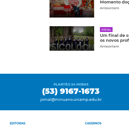
Momento doç
Anteontem
SOCIAL
Um final de 
os novos pro
Anteontem
PLANTÃO 24 HORAS
(53) 9167-1673
jornal@minuano.urcamp.edu.br
EDITORIAS
CADERNOS