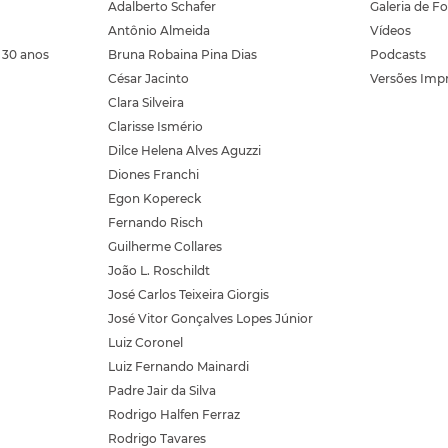
Adalberto Schafer
Galeria de F
Antônio Almeida
Vídeos
 30 anos
Bruna Robaina Pina Dias
Podcasts
César Jacinto
Versões Imp
Clara Silveira
Clarisse Ismério
Dilce Helena Alves Aguzzi
Diones Franchi
Egon Kopereck
Fernando Risch
Guilherme Collares
João L. Roschildt
José Carlos Teixeira Giorgis
José Vitor Gonçalves Lopes Júnior
Luiz Coronel
Luiz Fernando Mainardi
Padre Jair da Silva
Rodrigo Halfen Ferraz
Rodrigo Tavares