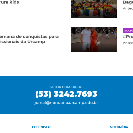
ura kids
Bagé
Ante
SOCIA
semana de conquistas para
#Pr
fissionais da Urcamp
Ante
SETOR COMERCIAL
(53) 3242.7693
jornal@minuano.urcamp.edu.br
COLUNISTAS
MULTIMÍDIA