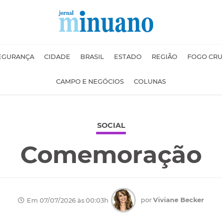
EGURANÇA
CIDADE
BRASIL
ESTADO
REGIÃO
FOGO CR
CAMPO E NEGÓCIOS
COLUNAS
SOCIAL
Comemoração
por
Viviane Becker
Em 07/07/2026 às 00:03h