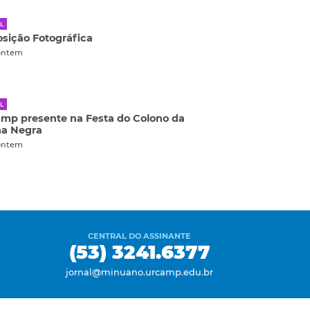
L
sição Fotográfica
ontem
L
mp presente na Festa do Colono da
ha Negra
ontem
CENTRAL DO ASSINANTE
(53) 3241.6377
jornal@minuano.urcamp.edu.br