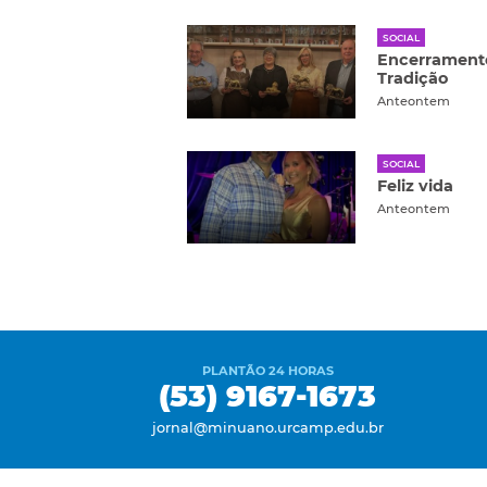
SOCIAL
Encerramento
Tradição
Anteontem
SOCIAL
Feliz vida
Anteontem
PLANTÃO 24 HORAS
(53) 9167-1673
jornal@minuano.urcamp.edu.br