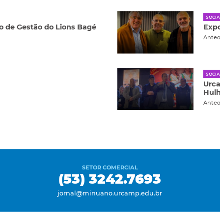
SOCIA
 de Gestão do Lions Bagé
Expo
Ante
SOCIA
Urca
Hul
Ante
SETOR COMERCIAL
(53) 3242.7693
jornal@minuano.urcamp.edu.br