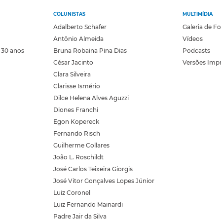
COLUNISTAS
MULTIMÍDIA
Adalberto Schafer
Galeria de F
Antônio Almeida
Vídeos
 30 anos
Bruna Robaina Pina Dias
Podcasts
César Jacinto
Versões Imp
Clara Silveira
Clarisse Ismério
Dilce Helena Alves Aguzzi
Diones Franchi
Egon Kopereck
Fernando Risch
Guilherme Collares
João L. Roschildt
José Carlos Teixeira Giorgis
José Vitor Gonçalves Lopes Júnior
Luiz Coronel
Luiz Fernando Mainardi
Padre Jair da Silva