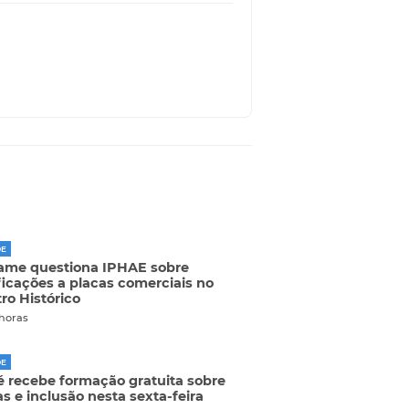
DE
ame questiona IPHAE sobre
ficações a placas comerciais no
ro Histórico
 horas
DE
 recebe formação gratuita sobre
as e inclusão nesta sexta-feira