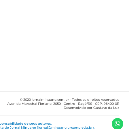
© 2020 jornalminuano.com.br - Todos os direitos reservados
Avenida Marechal Floriano, 2050 - Centro - Bagé/RS - CEP: 96400-011
Desenvolvido por Gustavo da Luz
ponsabilidade de seus autores.
rita do Jornal Minuano (jornal@minuano.urcamp.edu.br).