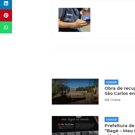
CIDADE
Obra de recu
São Carlos e
Há 1 hora
CIDADE
Prefeitura d
“Bagé – Meu 