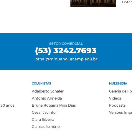
Onte
SETOR COMERCIAL
(53) 3242.7693
jornal@minuano.urcamp.edu.br
COLUNISTAS
MULTIMÍDIA
Adalberto Schafer
Galeria de F
Antônio Almeida
Vídeos
 30 anos
Bruna Robaina Pina Dias
Podcasts
César Jacinto
Versões Imp
Clara Silveira
Clarisse Ismério