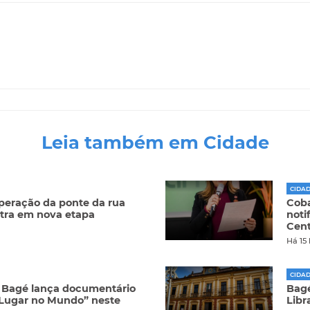
Leia também em Cidade
CIDA
peração da ponte da rua
Cob
ntra em nova etapa
noti
Cent
Há 15
CIDA
e Bagé lança documentário
Bagé
Lugar no Mundo” neste
Libr