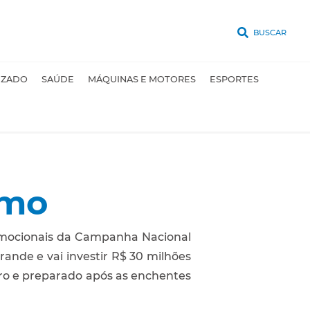
BUSCAR
UZADO
SAÚDE
MÁQUINAS E MOTORES
ESPORTES
smo
promocionais da Campanha Nacional
ande e vai investir R$ 30 milhões
uro e preparado após as enchentes