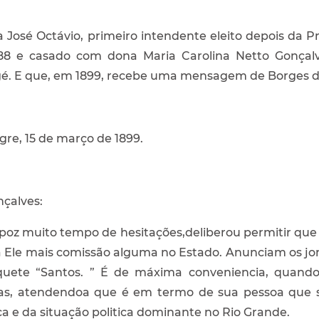
 a José Octávio, primeiro intendente eleito depois da 
8 e casado com dona Maria Carolina Netto Gonçalv
é. E que, em 1899, recebe uma mensagem de Borges de
gre, 15 de março de 1899.
nçalves:
apoz muito tempo de hesitações,deliberou permitir que 
á Ele mais comissão alguma no Estado. Anunciam os j
ete “Santos. ” É de máxima conveniencia, quando 
ras, atendendoa que é em termo de sua pessoa que
a e da situação politica dominante no Rio Grande.