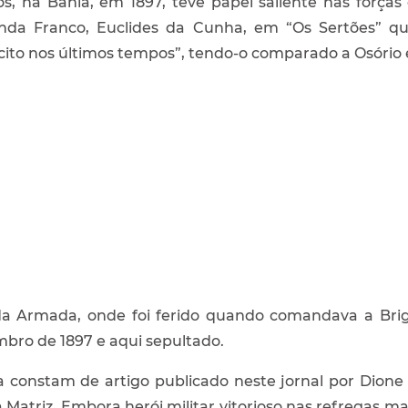
, na Bahia, em 1897, teve papel saliente nas forças 
da Franco, Euclides da Cunha, em “Os Sertões” qual
rcito nos últimos tempos”, tendo-o comparado a Osóri
da Armada, onde foi ferido quando comandava a Briga
bro de 1897 e aqui sepultado.
a constam de artigo publicado neste jornal por Dione
Matriz. Embora herói militar vitorioso nas refregas m