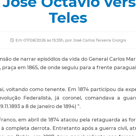
 José Octávio vers
Teles
Em 07/08/2026 às 15:33h, por José Carlos Teixeira Giorgis
ensão de narrar episódios da vida do General Carlos Mari
 praça em 1865, de onde seguiu para a frente paragu
, voltando como tenente. Em 1874 participou da expe
olução Federalista, já coronel, comandava a guar
11.1893 a 8 de janeiro de 1894) ”.
anco, em abril de 1874 atacou pela retaguarda as for
à completa derrota. Entretanto após a guerra civil, atr