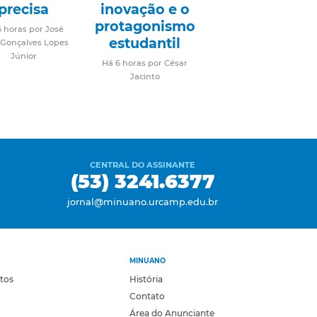
precisa
inovação e o
protagonismo
6 horas por José
estudantil
 Gonçalves Lopes
Júnior
Há 6 horas por César
Jacinto
CENTRAL DO ASSINANTE
(53) 3241.6377
jornal@minuano.urcamp.edu.br
MINUANO
otos
História
Contato
Área do Anunciante