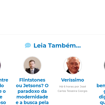
Leia Também...
ntre
Flintstones
Veríssimo
do
ou Jetsons? O
ben
Há 6 horas por José
e o
paradoxo da
Carlos Teixeira Giorgis
e
modernidade
di
oso
e a busca pela
q