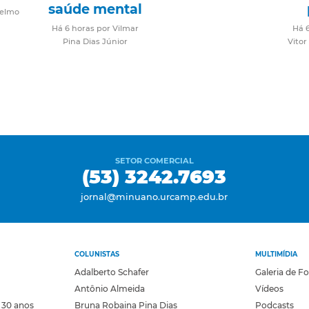
saúde mental
Telmo
Há 6 horas por Vilmar
Há 
Pina Dias Júnior
Vitor
SETOR COMERCIAL
(53) 3242.7693
jornal@minuano.urcamp.edu.br
COLUNISTAS
MULTIMÍDIA
Adalberto Schafer
Galeria de F
Antônio Almeida
Vídeos
 30 anos
Bruna Robaina Pina Dias
Podcasts