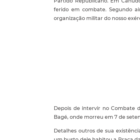
Partido Republicano. Em Canudos
ferido em combate. Segundo ain
organização militar do nosso exé
Depois de intervir no Combate 
Bagé, onde morreu em 7 de setem
Detalhes outros de sua existênci
um busto dele habitou a Praça da 