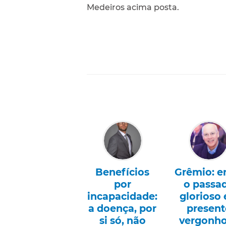
Medeiros acima posta.
Benefícios
Grêmio: e
por
o passa
incapacidade:
glorioso 
a doença, por
present
si só, não
vergonh