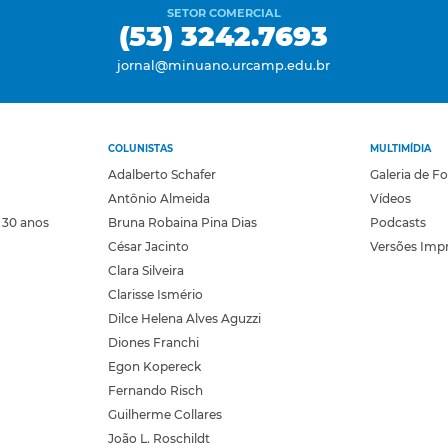
SETOR COMERCIAL
(53) 3242.7693
jornal@minuano.urcamp.edu.br
COLUNISTAS
MULTIMÍDIA
Adalberto Schafer
Galeria de F
Antônio Almeida
Vídeos
 30 anos
Bruna Robaina Pina Dias
Podcasts
César Jacinto
Versões Imp
Clara Silveira
Clarisse Ismério
Dilce Helena Alves Aguzzi
Diones Franchi
Egon Kopereck
Fernando Risch
Guilherme Collares
João L. Roschildt