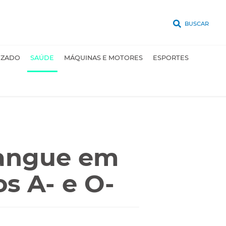
BUSCAR
UZADO
SAÚDE
MÁQUINAS E MOTORES
ESPORTES
angue em
os A- e O-