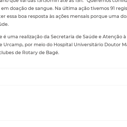
rário que vai das 13h30min até as 15h. “Queremos conv
em doação de sangue. Na última ação tivemos 91 regist
 essa boa resposta às ações mensais porque uma doa
úde.
é uma realização da Secretaria de Saúde e Atenção à 
 Urcamp, por meio do Hospital Universitário Doutor Má
clubes de Rotary de Bagé.