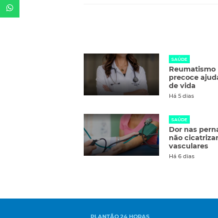
SAÚDE
Reumatismo n
precoce ajud
de vida
Há 5 dias
SAÚDE
Dor nas perna
não cicatriz
vasculares
Há 6 dias
PLANTÃO 24 HORAS