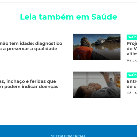
Leia também em Saúde
SAÚD
ão tem idade: diagnóstico
Proj
a a preservar a qualidade
de V
viti
Há 5 
SAÚD
s, inchaço e feridas que
Entr
am podem indicar doenças
de c
Há 1 
SETOR COMERCIAL