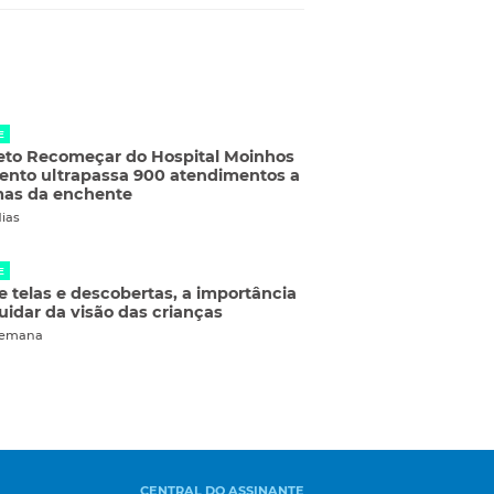
E
eto Recomeçar do Hospital Moinhos
ento ultrapassa 900 atendimentos a
mas da enchente
dias
E
e telas e descobertas, a importância
uidar da visão das crianças
semana
CENTRAL DO ASSINANTE