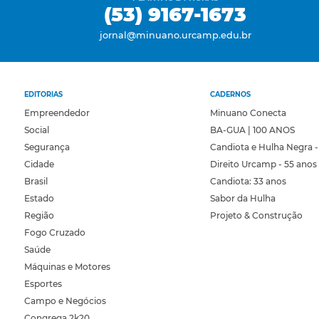
(53) 9167-1673
jornal@minuano.urcamp.edu.br
EDITORIAS
CADERNOS
Empreendedor
Minuano Conecta
Social
BA-GUA | 100 ANOS
Segurança
Candiota e Hulha Negra -
Cidade
Direito Urcamp - 55 anos
Brasil
Candiota: 33 anos
Estado
Sabor da Hulha
Região
Projeto & Construção
Fogo Cruzado
Saúde
Máquinas e Motores
Esportes
Campo e Negócios
Congrega 2k20