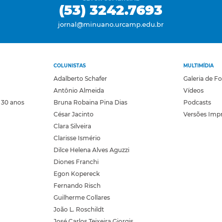
(53) 3242.7693
jornal@minuano.urcamp.edu.br
COLUNISTAS
MULTIMÍDIA
Adalberto Schafer
Galeria de F
Antônio Almeida
Vídeos
 30 anos
Bruna Robaina Pina Dias
Podcasts
César Jacinto
Versões Imp
Clara Silveira
Clarisse Ismério
Dilce Helena Alves Aguzzi
Diones Franchi
Egon Kopereck
Fernando Risch
Guilherme Collares
João L. Roschildt
José Carlos Teixeira Giorgis