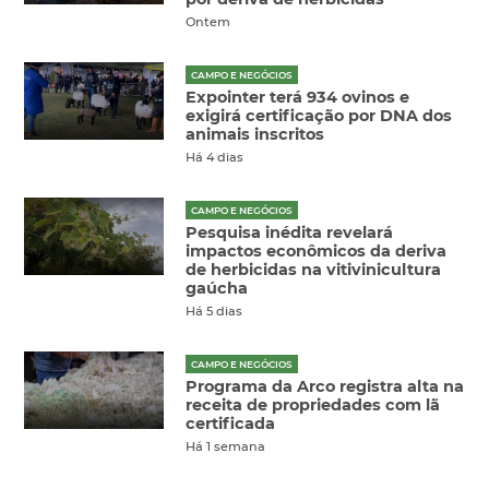
Ontem
CAMPO E NEGÓCIOS
Expointer terá 934 ovinos e
exigirá certificação por DNA dos
animais inscritos
Há 4 dias
CAMPO E NEGÓCIOS
Pesquisa inédita revelará
impactos econômicos da deriva
de herbicidas na vitivinicultura
gaúcha
Há 5 dias
CAMPO E NEGÓCIOS
Programa da Arco registra alta na
receita de propriedades com lã
certificada
Há 1 semana