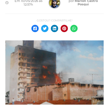
Em 10/05/2026 às
por
Márlon Castro
Posqui
12:57h