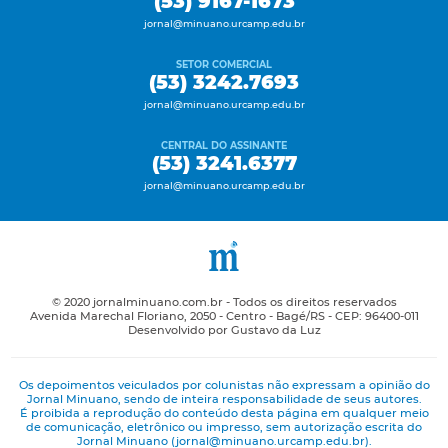
(53) 9167-1673
jornal@minuano.urcamp.edu.br
SETOR COMERCIAL
(53) 3242.7693
jornal@minuano.urcamp.edu.br
CENTRAL DO ASSINANTE
(53) 3241.6377
jornal@minuano.urcamp.edu.br
© 2020 jornalminuano.com.br - Todos os direitos reservados
Avenida Marechal Floriano, 2050 - Centro - Bagé/RS - CEP: 96400-011
Desenvolvido por Gustavo da Luz
Os depoimentos veiculados por colunistas não expressam a opinião do
Jornal Minuano, sendo de inteira responsabilidade de seus autores.
É proibida a reprodução do conteúdo desta página em qualquer meio
de comunicação, eletrônico ou impresso, sem autorização escrita do
Jornal Minuano (jornal@minuano.urcamp.edu.br).