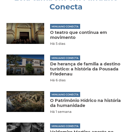
Conecta
MINUANO CONECTA
O teatro que continua em
movimento
Há 5 dias
MINUANO CONECTA
De herança de família a destino
turístico: a história da Pousada
Friedenau
Há 6 dias
MINUANO CONECTA
O Patrimônio Hídrico na história
da humanidade
Há 1 semana
MINUANO CONECTA
Valdomiro Martins aposta no