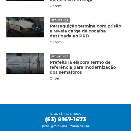
Ontem
SEGURANÇA
Perseguição termina com prisão
e revela carga de cocaína
destinada ao PRB
Ontem
SEGURANÇA
Prefeitura elabora termo de
referência para modernização
dos semáforos
Ontem
PLANTÃO 24 HORAS
(53) 9167-1673
jornal@minuano.urcamp.edu.br