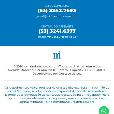
SETOR COMERCIAL
(53) 3242.7693
jornal@minuano.urcamp.edu.br
CENTRAL DO ASSINANTE
(53) 3241.6377
jornal@minuano.urcamp.edu.br
© 2020 jornalminuano.com.br - Todos os direitos reservados
Avenida Marechal Floriano, 2050 - Centro - Bagé/RS - CEP: 96400-011
Desenvolvido por Gustavo da Luz
Os depoimentos veiculados por colunistas não expressam a opinião do
Jornal Minuano, sendo de inteira responsabilidade de seus autores.
É proibida a reprodução do conteúdo desta página em qualquer meio
de comunicação, eletrônico ou impresso, sem autorização escrita do
Jornal Minuano (jornal@minuano.urcamp.edu.br).