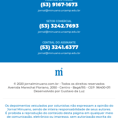
(53) 9167-1673
jornal@minuano.urcamp.edu.br
SETOR COMERCIAL
(53) 3242.7693
jornal@minuano.urcamp.edu.br
CENTRAL DO ASSINANTE
(53) 3241.6377
jornal@minuano.urcamp.edu.br
© 2020 jornalminuano.com.br - Todos os direitos reservados
Avenida Marechal Floriano, 2050 - Centro - Bagé/RS - CEP: 96400-011
Desenvolvido por Gustavo da Luz
Os depoimentos veiculados por colunistas não expressam a opinião do
Jornal Minuano, sendo de inteira responsabilidade de seus autores.
É proibida a reprodução do conteúdo desta página em qualquer meio
de comunicação, eletrônico ou impresso, sem autorização escrita do