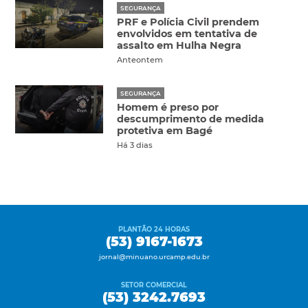
SEGURANÇA
PRF e Polícia Civil prendem
envolvidos em tentativa de
assalto em Hulha Negra
Anteontem
SEGURANÇA
Homem é preso por
descumprimento de medida
protetiva em Bagé
Há 3 dias
PLANTÃO 24 HORAS
(53) 9167-1673
jornal@minuano.urcamp.edu.br
SETOR COMERCIAL
(53) 3242.7693