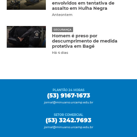
envolvidos em tentativa de
assalto em Hulha Negra
Anteontem
SEGURANÇA
Homem é preso por
descumprimento de medida
protetiva em Bagé
Há 4 dias
PLANTÃO 24 HORAS
(53) 9167-1673
jornal@minuano.urcamp.edu.br
SETOR COMERCIAL
(53) 3242.7693
jornal@minuano.urcamp.edu.br