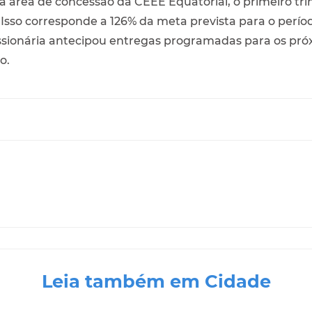
 área de concessão da CEEE Equatorial, o primeiro tr
Isso corresponde a 126% da meta prevista para o períod
essionária antecipou entregas programadas para os pr
ão.
Leia também em Cidade