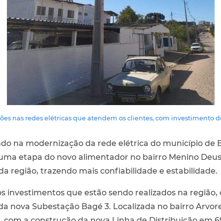
es nas redes elétricas que atendem os clientes, com investimento d
o na modernização da rede elétrica do município de Ba
uma etapa do novo alimentador no bairro Menino Deus.
s da região, trazendo mais confiabilidade e estabilidade.
os investimentos que estão sendo realizados na região
da nova Subestação Bagé 3. Localizada no bairro Arvor
 com a construção da nova Linha de Distribuição em 69