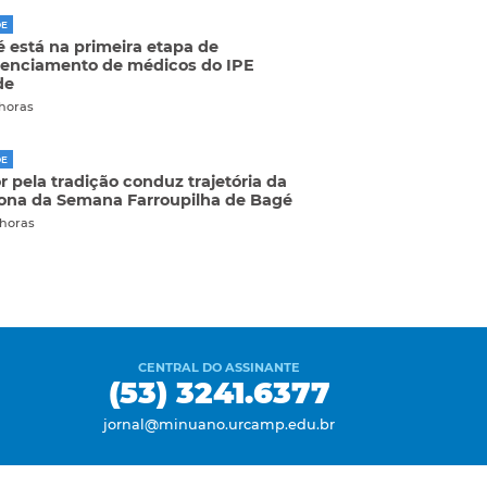
DE
 está na primeira etapa de
enciamento de médicos do IPE
de
 horas
DE
 pela tradição conduz trajetória da
ona da Semana Farroupilha de Bagé
 horas
CENTRAL DO ASSINANTE
(53) 3241.6377
jornal@minuano.urcamp.edu.br