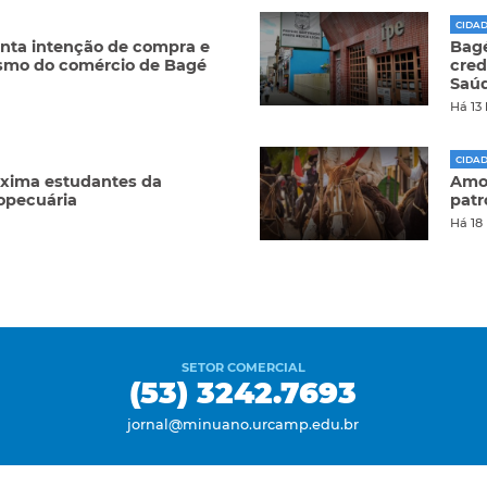
CIDA
nta intenção de compra e
Bagé
ismo do comércio de Bagé
cred
Saú
Há 13
CIDA
oxima estudantes da
Amor
opecuária
patr
Há 18
SETOR COMERCIAL
(53) 3242.7693
jornal@minuano.urcamp.edu.br