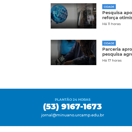
CIDADE
Pesquisa apo
reforça otim
Há 11 horas
CIDADE
Parceria apr
pesquisa agr
Há 17 horas
PLANTÃO 24 HORAS
(53) 9167-1673
jornal@minuano.urcamp.edu.br