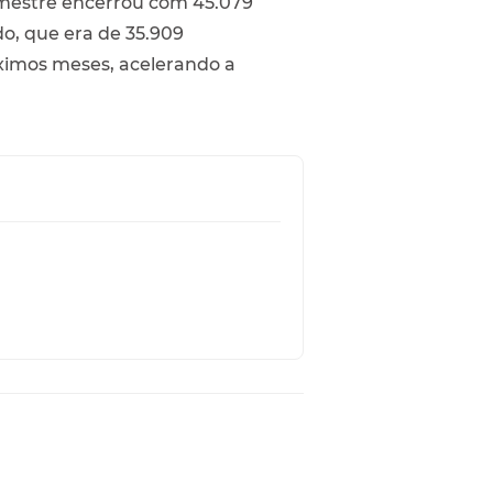
imestre encerrou com 45.079
o, que era de 35.909
óximos meses, acelerando a