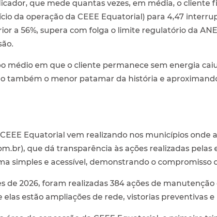
dicador, que mede quantas vezes, em média, o cliente f
nício da operação da CEEE Equatorial) para 4,47 interr
rior a 56%, supera com folga o limite regulatório da A
são.
po médio em que o cliente permanece sem energia caiu
ndo também o menor patamar da história e aproximando
EEE Equatorial vem realizando nos municípios onde at
om.br), que dá transparência às ações realizadas pela
orma simples e acessível, demonstrando o compromisso
s de 2026, foram realizadas 384 ações de manutenção e
elas estão ampliações de rede, vistorias preventivas e