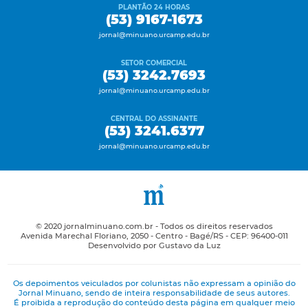
PLANTÃO 24 HORAS
(53) 9167-1673
jornal@minuano.urcamp.edu.br
SETOR COMERCIAL
(53) 3242.7693
jornal@minuano.urcamp.edu.br
CENTRAL DO ASSINANTE
(53) 3241.6377
jornal@minuano.urcamp.edu.br
© 2020 jornalminuano.com.br - Todos os direitos reservados
Avenida Marechal Floriano, 2050 - Centro - Bagé/RS - CEP: 96400-011
Desenvolvido por Gustavo da Luz
Os depoimentos veiculados por colunistas não expressam a opinião do
Jornal Minuano, sendo de inteira responsabilidade de seus autores.
É proibida a reprodução do conteúdo desta página em qualquer meio