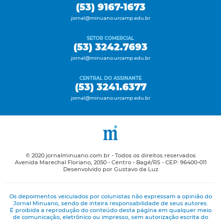
(53) 9167-1673
jornal@minuano.urcamp.edu.br
SETOR COMERCIAL
(53) 3242.7693
jornal@minuano.urcamp.edu.br
CENTRAL DO ASSINANTE
(53) 3241.6377
jornal@minuano.urcamp.edu.br
© 2020 jornalminuano.com.br - Todos os direitos reservados
Avenida Marechal Floriano, 2050 - Centro - Bagé/RS - CEP: 96400-011
Desenvolvido por Gustavo da Luz
Os depoimentos veiculados por colunistas não expressam a opinião do
Jornal Minuano, sendo de inteira responsabilidade de seus autores.
É proibida a reprodução do conteúdo desta página em qualquer meio
de comunicação, eletrônico ou impresso, sem autorização escrita do