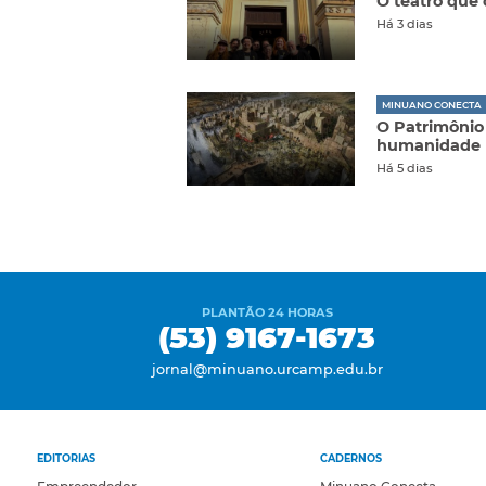
O teatro que
Há 3 dias
MINUANO CONECTA
O Patrimônio 
humanidade
Há 5 dias
PLANTÃO 24 HORAS
(53) 9167-1673
jornal@minuano.urcamp.edu.br
EDITORIAS
CADERNOS