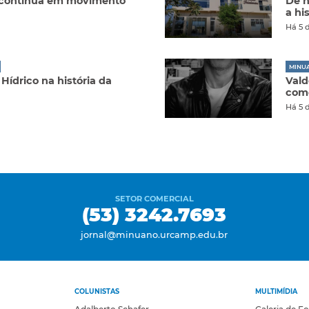
 continua em movimento
De h
a hi
Há 5 
MINU
Hídrico na história da
Vald
como
Há 5 
SETOR COMERCIAL
(53) 3242.7693
jornal@minuano.urcamp.edu.br
COLUNISTAS
MULTIMÍDIA