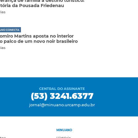
erança de família a destino turístico:
stória da Pousada Friedenau
dias
ANO CONECTA
omiro Martins aposta no interior
 palco de um novo noir brasileiro
dias
CENTRAL DO ASSINANTE
(53) 3241.6377
jornal@minuano.urcamp.edu.br
MINUANO