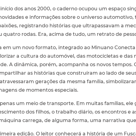
nício dos anos 2000, o caderno ocupou um espaço singu
novidades e informações sobre o universo automotivo,
 paixões, registrando histórias que ultrapassavam a mec
u quatro rodas. Era, acima de tudo, um retrato de pess
na em um novo formato, integrado ao Minuano Conect
rizar a cultura do automóvel, das motocicletas e das
ade. A dinâmica, porém, acompanha os novos tempos. O
ompartilhar as histórias que construíram ao lado de seu
 atravessaram gerações da mesma família, simbolizara
nagens de momentos especiais.
penas um meio de transporte. Em muitas famílias, el
imento dos filhos, o trabalho diário, os encontros e a
 máquina carrega, de alguma forma, uma narrativa que
imeira edição. O leitor conhecerá a história de um Fus