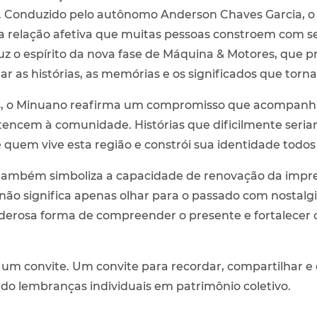
 Conduzido pelo autônomo Anderson Chaves Garcia, o 
 a relação afetiva que muitas pessoas constroem com s
z o espírito da nova fase de Máquina & Motores, que p
lar as histórias, as memórias e os significados que torn
os, o Minuano reafirma um compromisso que acompanha 
rtencem à comunidade. Histórias que dificilmente seri
uem vive esta região e constrói sua identidade todos 
também simboliza a capacidade de renovação da impre
 não significa apenas olhar para o passado com nostalg
osa forma de compreender o presente e fortalecer os 
 um convite. Um convite para recordar, compartilhar e 
o lembranças individuais em patrimônio coletivo.