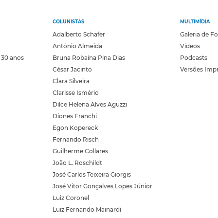
COLUNISTAS
MULTIMÍDIA
Adalberto Schafer
Galeria de F
Antônio Almeida
Vídeos
 30 anos
Bruna Robaina Pina Dias
Podcasts
César Jacinto
Versões Imp
Clara Silveira
Clarisse Ismério
Dilce Helena Alves Aguzzi
Diones Franchi
Egon Kopereck
Fernando Risch
Guilherme Collares
João L. Roschildt
José Carlos Teixeira Giorgis
José Vitor Gonçalves Lopes Júnior
Luiz Coronel
Luiz Fernando Mainardi