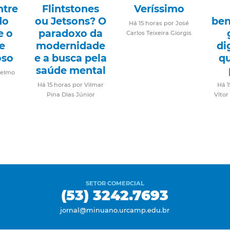
ntre
Flintstones
Veríssimo
do
ou Jetsons? O
ben
Há 15 horas por José
e o
paradoxo da
Carlos Teixeira Giorgis
e
modernidade
di
oso
e a busca pela
q
saúde mental
Telmo
Há 15 horas por Vilmar
Há 1
Pina Dias Júnior
Vitor
SETOR COMERCIAL
(53) 3242.7693
jornal@minuano.urcamp.edu.br