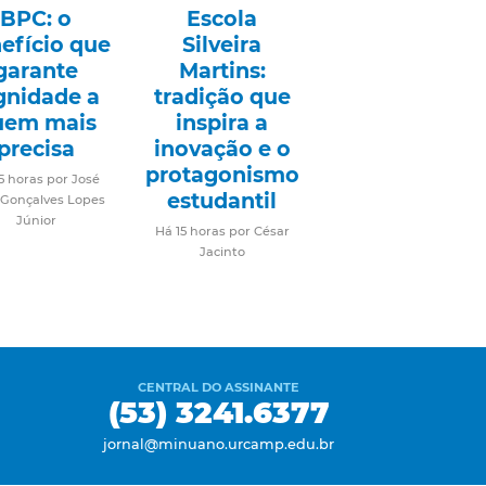
BPC: o
Escola
efício que
Silveira
garante
Martins:
gnidade a
tradição que
uem mais
inspira a
precisa
inovação e o
protagonismo
5 horas por José
estudantil
 Gonçalves Lopes
Júnior
Há 15 horas por César
Jacinto
CENTRAL DO ASSINANTE
(53) 3241.6377
jornal@minuano.urcamp.edu.br