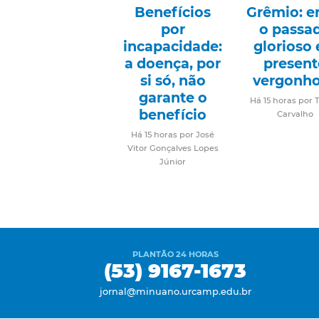
Benefícios
Grêmio: e
por
o passa
incapacidade:
glorioso 
a doença, por
present
si só, não
vergonh
garante o
Há 15 horas por 
benefício
Carvalho
Há 15 horas por José
Vitor Gonçalves Lopes
Júnior
PLANTÃO 24 HORAS
(53) 9167-1673
jornal@minuano.urcamp.edu.br