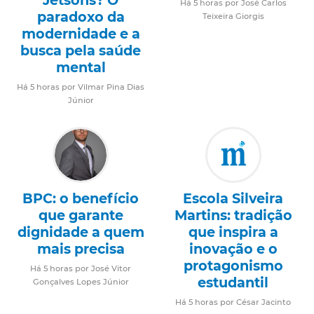
Jetsons? O
Há 5 horas por José Carlos
paradoxo da
Teixeira Giorgis
modernidade e a
busca pela saúde
mental
Há 5 horas por Vilmar Pina Dias
Júnior
BPC: o benefício
Escola Silveira
que garante
Martins: tradição
dignidade a quem
que inspira a
mais precisa
inovação e o
protagonismo
Há 5 horas por José Vitor
estudantil
Gonçalves Lopes Júnior
Há 5 horas por César Jacinto