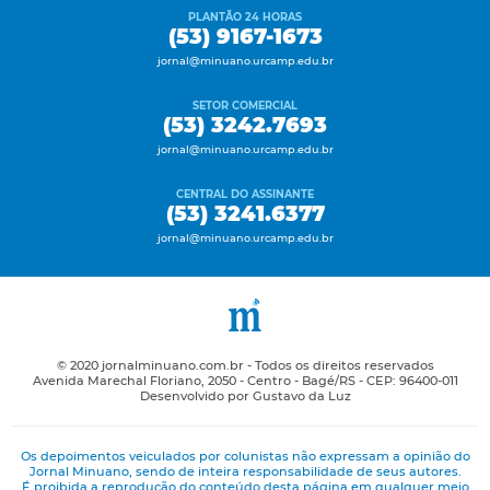
PLANTÃO 24 HORAS
(53) 9167-1673
jornal@minuano.urcamp.edu.br
SETOR COMERCIAL
(53) 3242.7693
jornal@minuano.urcamp.edu.br
CENTRAL DO ASSINANTE
(53) 3241.6377
jornal@minuano.urcamp.edu.br
© 2020 jornalminuano.com.br - Todos os direitos reservados
Avenida Marechal Floriano, 2050 - Centro - Bagé/RS - CEP: 96400-011
Desenvolvido por Gustavo da Luz
Os depoimentos veiculados por colunistas não expressam a opinião do
Jornal Minuano, sendo de inteira responsabilidade de seus autores.
É proibida a reprodução do conteúdo desta página em qualquer meio