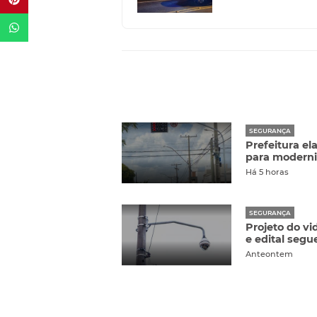
SEGURANÇA
Prefeitura el
para moderni
Há 5 horas
SEGURANÇA
Projeto do v
e edital segu
Anteontem