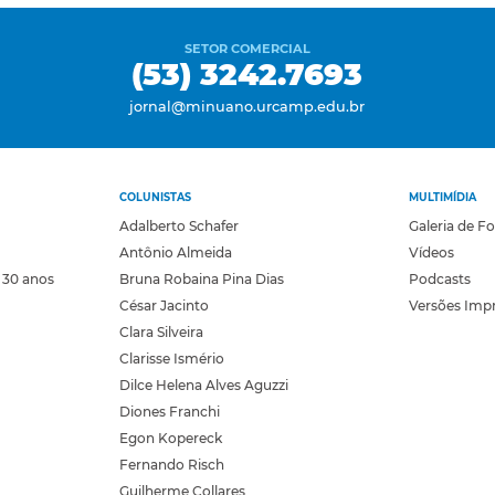
SETOR COMERCIAL
(53) 3242.7693
jornal@minuano.urcamp.edu.br
COLUNISTAS
MULTIMÍDIA
Adalberto Schafer
Galeria de F
Antônio Almeida
Vídeos
 30 anos
Bruna Robaina Pina Dias
Podcasts
César Jacinto
Versões Imp
Clara Silveira
Clarisse Ismério
Dilce Helena Alves Aguzzi
Diones Franchi
Egon Kopereck
Fernando Risch
Guilherme Collares