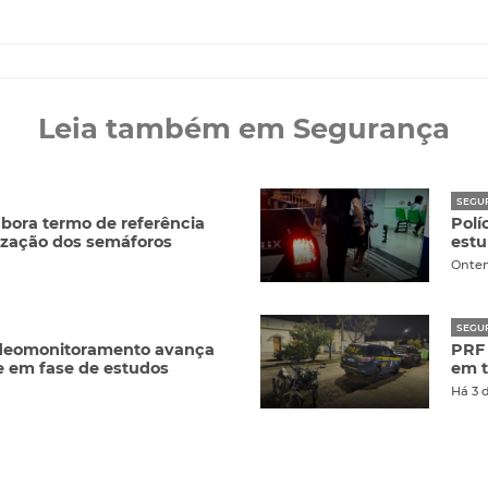
Leia também em Segurança
SEGU
abora termo de referência
Polí
zação dos semáforos
estu
Onte
SEGU
ideomonitoramento avança
PRF 
e em fase de estudos
em t
Há 3 